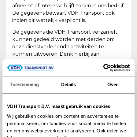
afneemt of interesse blijft tonen in ons bedrijf.
De gegevens bewaart VDH Transport ook
indien dit wettelijk verplicht is.
De gegevens die VDH Transport verzamelt
kunnen gedeeld worden met derden om
onze dienstverlenende activiteiten te
kunnen uitvoeren. Denk hierbij aan
dienstverlenende bedrijven die onze
systemen verzorgen en bij
(direct)marketingactiviteiten ondersteunen.
Toestemming
Details
Over
VDH Transport maakt geen gebruik van
geautomatiseerde systemen voor
besluitvorming of profiling.
VDH Transport B.V. maakt gebruik van cookies
U heeft het recht om uw bij VDH Transport
Wij gebruiken cookies om content en advertenties te
bekende persoonsgegevens in te zien, te
personaliseren, om functies voor social media te bieden
wijzigen en te laten verwijderen. Hiervoor
en om ons websiteverkeer te analyseren. Ook delen we
kunt u een e-mail sturen