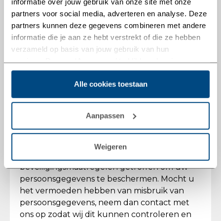
informatie over jouw gebruik van onze site met onze
naar
anja@vdhtransport.nl
met daarin de
partners voor social media, adverteren en analyse. Deze
vermelding van uw initialen, achternaam,
partners kunnen deze gegevens combineren met andere
adres, telefoonnummer. Wij vragen deze
informatie die je aan ze hebt verstrekt of die ze hebben
gegevens om de aanvraag te kunnen
verzameld op basis van jouw gebruik van hun
controleren.
services. Door op ‘Aanpassen’ te klikken, kun je meer
lezen over onze cookies en je voorkeuren aanpassen.
De website maakt gebruik van cookies om u
Alle cookies toestaan
Door op ‘Alle cookies toestaan’ te klikken, ga je akkoord
een zo goed mogelijk werkende site te
met het gebruik van alle cookies zoals omschreven in
kunnen bieden. Daarnaast analyseert VDH
onze
cookieverklaring
.
Transport de activiteiten op de website. Zo
Aanpassen
kan VDH Transport de website en
dienstverlening optimaliseren.
Weigeren
VDH Transport heeft passende
beveiligingsmaatregelen getroffen om uw
persoonsgegevens te beschermen. Mocht u
het vermoeden hebben van misbruik van
persoonsgegevens, neem dan contact met
ons op zodat wij dit kunnen controleren en