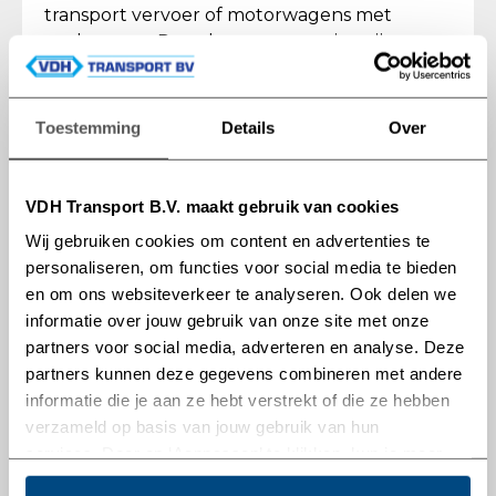
transport vervoer of motorwagens met
aanhangers. Deze kunnen voorzien zijn van
wisselbakken voor nog meer flexibiliteit.
Achter onze trekkers kunnen wij opleggers
Toestemming
Details
Over
plaatsen en verschillende combinaties
maken. Van container vervoer tot
koeltransport en van gesloten opleggers tot
VDH Transport B.V. maakt gebruik van cookies
schuifzijlen om vanaf de zijkant te kunnen
Wij gebruiken cookies om content en advertenties te
laden en lossen. Nieuw is de aanvulling van
personaliseren, om functies voor social media te bieden
een LZV combinatie. Met een laadvloer die
en om ons websiteverkeer te analyseren. Ook delen we
gemiddeld 7 meter langer is dan een
informatie over jouw gebruik van onze site met onze
reguliere oplegger, kan er per rit aanzienlijk
partners voor social media, adverteren en analyse. Deze
meer vervoerd worden.
partners kunnen deze gegevens combineren met andere
Met onze vloot verzorgen we onder
informatie die je aan ze hebt verstrekt of die ze hebben
andere:
verzameld op basis van jouw gebruik van hun
ADR Transport
services. Door op ‘Aanpassen’ te klikken, kun je meer
LZV Transport
lezen over onze cookies en je voorkeuren aanpassen.