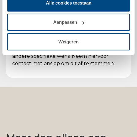
Standbouw Transport
Alle cookies toestaan
Door op ‘Alle cookies toestaan’ te klikken, ga je akkoord
Distributie transport
met het gebruik van alle cookies zoals omschreven in
Koeltransport
onze
cookieverklaring
.
Container Transport
Aanpassen
Het is mogelijk om voertuigen te voorzien van
Weigeren
een eigen huisstijl, reclame-uiting of een
andere specifieke wens. Neem hiervoor
contact met ons op om dit af te stemmen.