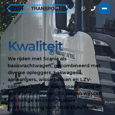
Kwaliteit
We rijden met Scania als
basisvrachtwagen, gecombineerd met
diverse opleggers, bakwagens,
aanhangers, wisselbakken en LZV-
combinaties. Ons wagenpark is jong en
goed onderhouden. Zo zorgen wij voor
een veilige en comfortabele
werkomgeving voor onze chauffeurs.