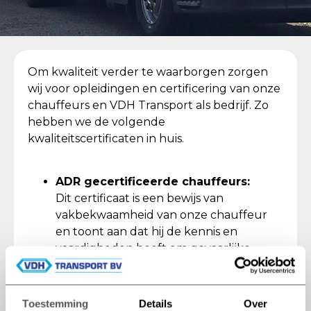
Om kwaliteit verder te waarborgen zorgen
wij voor opleidingen en certificering van onze
chauffeurs en VDH Transport als bedrijf. Zo
hebben we de volgende
kwaliteitscertificaten in huis.
ADR gecertificeerde chauffeurs:
Dit certificaat is een bewijs van
vakbekwaamheid van onze chauffeur
en toont aan dat hij de kennis en
vaardigheden heeft om gevaarlijke
stoffen veilig te transporteren.
GDP gecertificeerde chauffeurs:
Chauffeurs met dit certificaat zijn
Toestemming
Details
Over